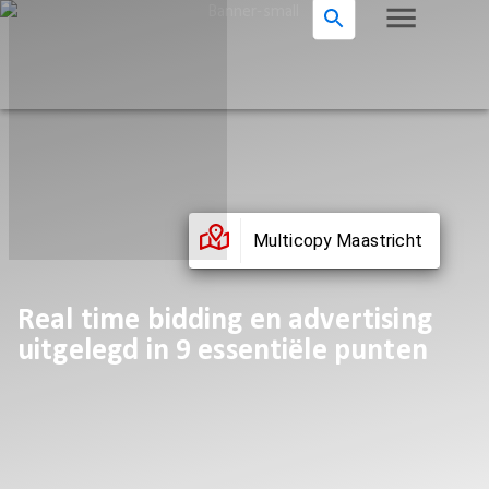
Multicopy Maastricht
Real time bidding en advertising
uitgelegd in 9 essentiële punten