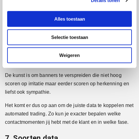
Details tonen
s
voorkomen.
e
l
Alles toestaan
Technologie is wel slim maar niet volmaakt. Je kunt in de
e
praktijk niet op ieder moment de juiste persoon met de
c
juiste boodschap bereiken. Iedereen is wel eens
Selectie toestaan
t
i
achtervolgd door AktieSport- of Zalando-banners, of van
e
een ander merk waarop je gezocht hebt, terwijl je allang
Weigeren
niet meer geïnteresseerd bent, of al voorzien.
De kunst is om banners te verspreiden die niet hoog
scoren op irritatie maar eerder scoren op herkenning en
liefst ook sympathie.
Het komt er dus op aan om de juiste data te koppelen met
automated trading. Zo kun je exacter bepalen welke
contactmomenten jij hebt met de klant en in welke fase.
7. Soorten data.