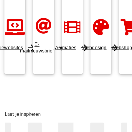
E-
tiewebsites
Animaties
Webdesign
Webshop
mailnieuwsbrief
Laat je inspireren