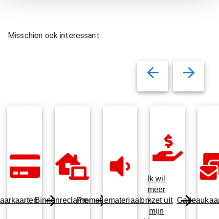
Misschien ook interessant
Ik wil
meer
aarkaarten
Binnenreclame
Promotiemateriaal
omzet uit
Cadeaukaar
mijn