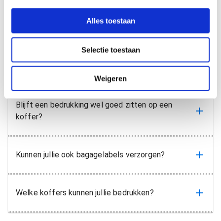
e
l
Veelgestelde
Alles toestaan
e
c
Selectie toestaan
t
vragen
i
e
Weigeren
Blijft een bedrukking wel goed zitten op een
koffer?
Kunnen jullie ook bagagelabels verzorgen?
Welke koffers kunnen jullie bedrukken?