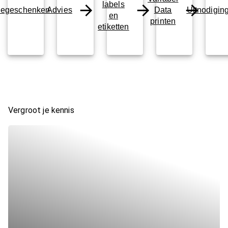
labels
iegeschenken
Advies
Data
Uitnodigin
en
printen
etiketten
Vergroot je kennis