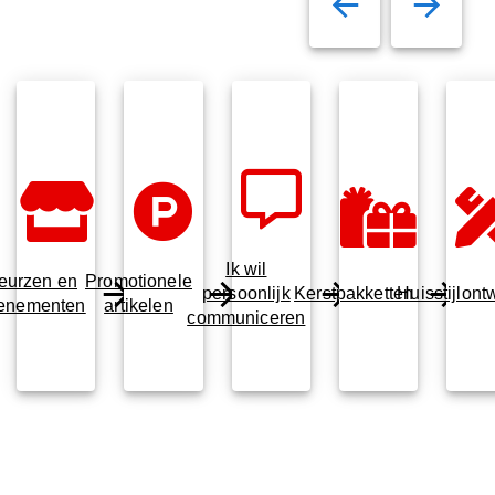
Ik wil
eurzen en
Promotionele
persoonlijk
Kerstpakketten
Huisstijlont
enementen
artikelen
communiceren