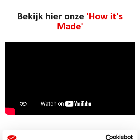
Bekijk hier onze
'How it's
Made'
Laat je inspireren