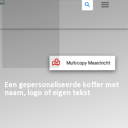
Multicopy Maastricht
Een gepersonaliseerde koffer met
naam, logo of eigen tekst