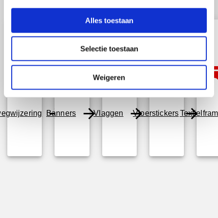
e
l
Alles toestaan
e
c
Selectie toestaan
t
i
e
Weigeren
egwijzering
Banners
Vlaggen
Vloerstickers
Textielfra