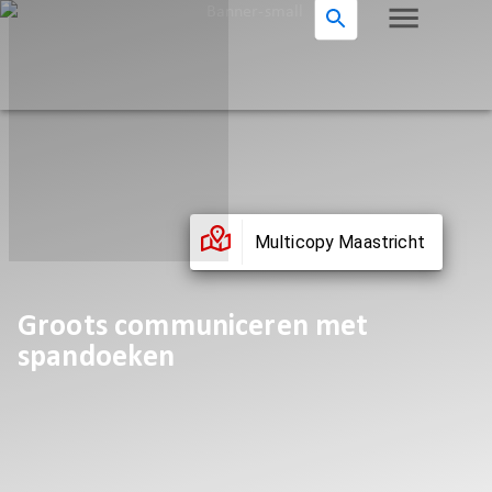
Multicopy Maastricht
Groots communiceren met
spandoeken