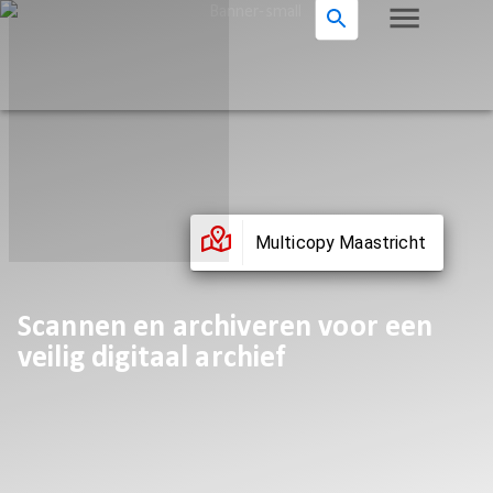
Multicopy Maastricht
Scannen en archiveren voor een
veilig digitaal archief