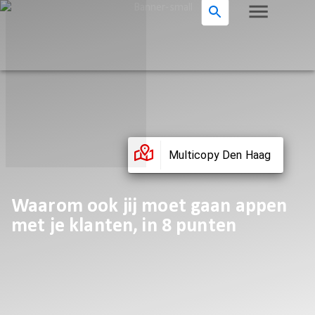
Multicopy Den Haag
Waarom ook jij moet gaan appen
met je klanten, in 8 punten