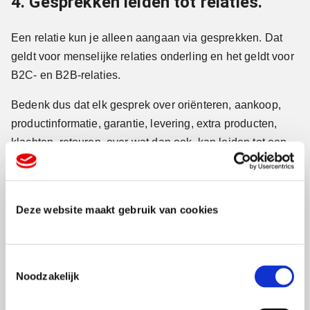
4. Gesprekken leiden tot relaties.
Een relatie kun je alleen aangaan via gesprekken. Dat
geldt voor menselijke relaties onderling en het geldt voor
B2C- en B2B-relaties.
Bedenk dus dat elk gesprek over oriënteren, aankoop,
productinformatie, garantie, levering, extra producten,
klachten, retouren, over wat dan ook, kan leiden tot een
langere relatie, en vooral een betere relatie.
Elk gesprek valt ook nog terug te lezen, waardoor je
Deze website maakt gebruik van cookies
automatisch een track record opbouwt. Een mooier
middel om klanten tot trouwe klanten te maken is bijna
niet denkbaar.
T
Noodzakelijk
5. Iedereen heeft een smartphone.
o
e