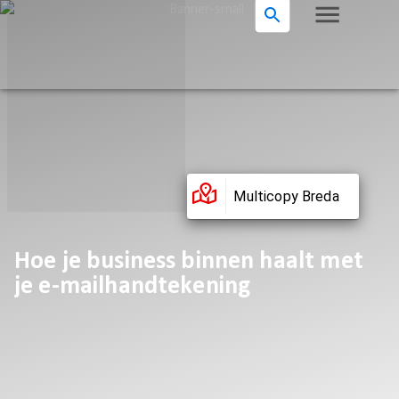
Multicopy Breda
Hoe je business binnen haalt met
je e-mailhandtekening