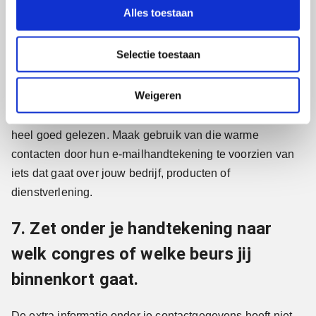
vaste e-mailhandtekening hebben.
l
Alles toestaan
e
c
Jouw medewerkers en collega’s hebben de hele dag
Selectie toestaan
t
door contact met klanten, potentiële klanten, leveranciers,
i
sollicitanten, potentiële medewerkers, vrienden, familie,
e
Weigeren
afnemers, andere relaties en vaak is dat een directe band
en dus een warme band. Deze e-mailberichten worden
heel goed gelezen. Maak gebruik van die warme
contacten door hun e-mailhandtekening te voorzien van
iets dat gaat over jouw bedrijf, producten of
dienstverlening.
7. Zet onder je handtekening naar
welk congres of welke beurs jij
binnenkort gaat.
De extra informatie onder je contactgegevens hoeft niet