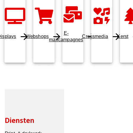
E-
isplays
Webshops
Crossmedia
Kerst
mailcampagnes
Diensten