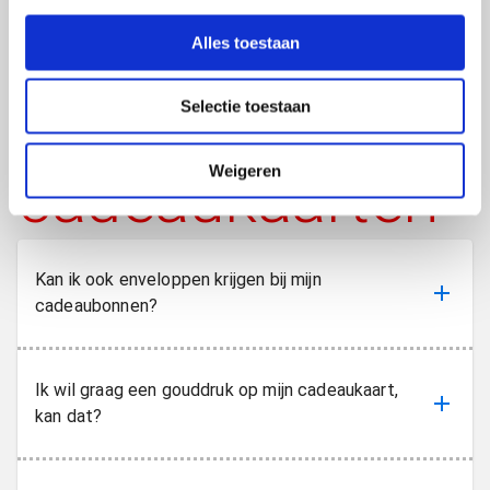
e
Veelgestelde
l
Alles toestaan
e
c
vragen over
Selectie toestaan
t
i
e
cadeaukaarten
Weigeren
Kan ik ook enveloppen krijgen bij mijn
cadeaubonnen?
Ik wil graag een gouddruk op mijn cadeaukaart,
kan dat?