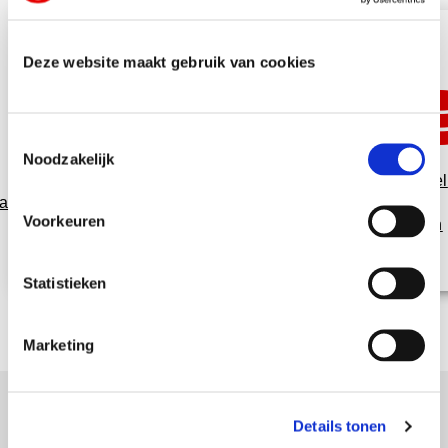
Deze website maakt gebruik van cookies
T
Noodzakelijk
o
Variabel
e
auverpakking
Spaarkaarten
Giveaways
Posters
Data
s
Voorkeuren
printen
t
e
m
Statistieken
m
i
Marketing
n
g
s
Details tonen
s