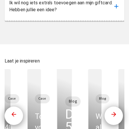
Ik wil nog iets extra’s toevoegen aan mijn giftcard.
Hebben jullie een idee?
Laat je inspireren
Case
Case
Blog
Blog
Dit zijn de
Tredin verrast
Totaaloplossing
Waarom ji
5 ins en
400 topprospects
voor nieuw
als winkel