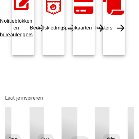
Notitieblokken
en
Bedrijfskleding
Spaarkaarten
Posters
bureauleggers
Laat je inspireren
Case
Case
Video