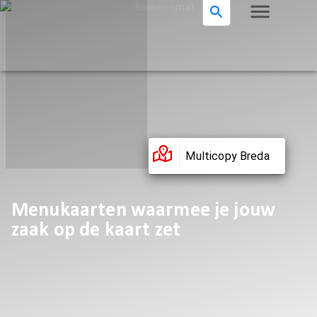
Multicopy Breda
Menukaarten waarmee je jouw
zaak op de kaart zet