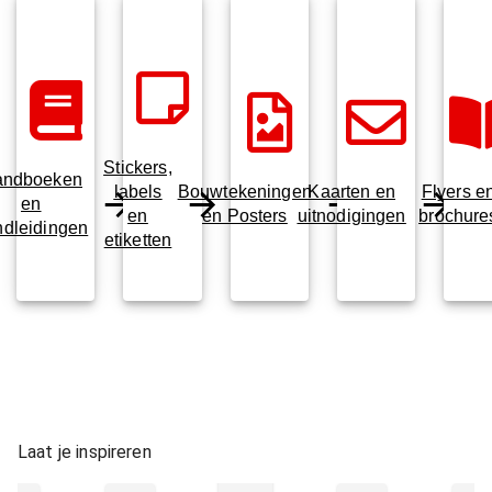
Stickers,
andboeken
labels
Bouwtekeningen
Kaarten en
Flyers e
en
en
en Posters
uitnodigingen
brochure
ndleidingen
etiketten
Laat je inspireren