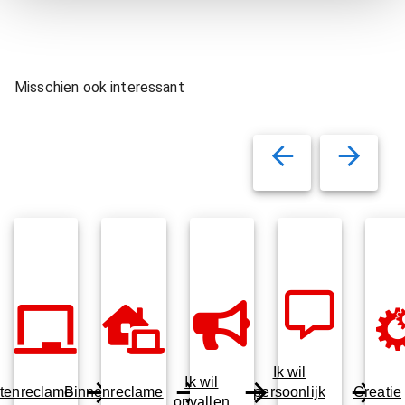
Misschien ook interessant
Ik wil
Ik wil
tenreclame
Binnenreclame
persoonlijk
Creatie
opvallen