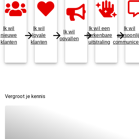
Ik wil
Ik wil
Ik wil een
Ik wil
Ik wil
nieuwe
loyale
herkenbare
persoonli
opvallen
klanten
klanten
uitstraling
communice
Vergroot je kennis