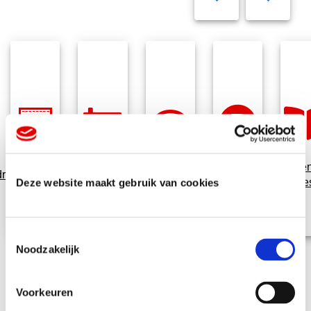
Promotionele
Flyers e
rijfskleding
Banners
Communicatie
Deze website maakt gebruik van cookies
artikelen
brochure
T
Noodzakelijk
o
e
s
Voorkeuren
t