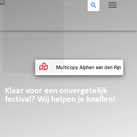
Multicopy Alphen aan den Rijn
Klaar voor een onvergetelijk
festival? Wij helpen je knallen!