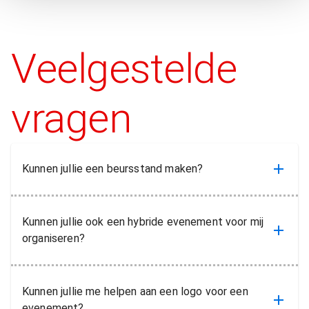
t
is in B2B
Veelgestelde
vragen
Kunnen jullie een beursstand maken?
Kunnen jullie ook een hybride evenement voor mij
organiseren?
Kunnen jullie me helpen aan een logo voor een
evenement?