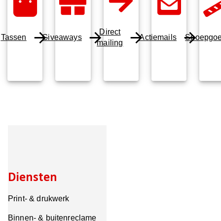
Direct
Tassen
Giveaways
Actiemails
Snoepgo
mailing
Diensten
Print- & drukwerk
Binnen- & buitenreclame