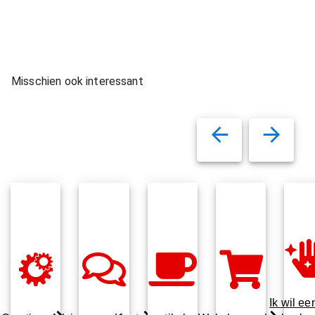
Stichting
Traveller
t
Misschien ook interessant
Ik wil ee