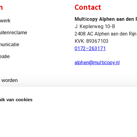
n
Contact
Multicopy Alphen aan den R
kwerk
J. Keplerweg 10-B
uitenreclame
2408 AC
Alphen aan den Rijn
KVK:
89367103
unicatie
0172–263171
eatie
alphen@multicopy.nl
 worden
ik van cookies