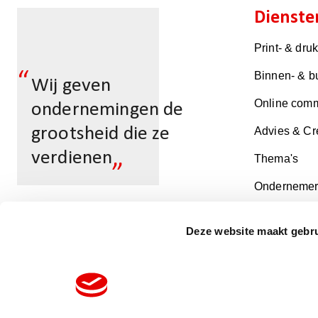
Dienste
Print- & dru
“
Binnen- & b
Wij geven
Online comm
ondernemingen de
grootsheid die ze
Advies & Cr
„
verdienen
Thema's
Ondernemer
Deze website maakt gebru
Multicopy Alphen
aan den Rijn