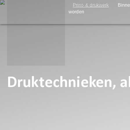
Print- & drukwerk
Binne
worden
Druktechnieken, a