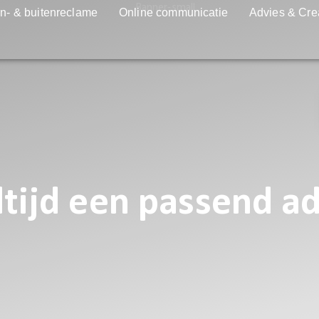
n- & buitenreclame
Online communicatie
Advies & Cre
ltijd een passend a