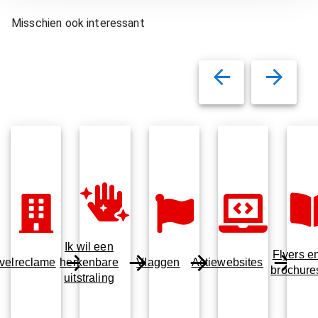
Misschien ook interessant
Ik wil een
Flyers e
velreclame
herkenbare
Vlaggen
Actiewebsites
brochure
uitstraling