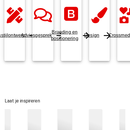
Branding en
stijlontwerp
Adviesgesprek
Design
Crossmed
positionering
Laat je inspireren