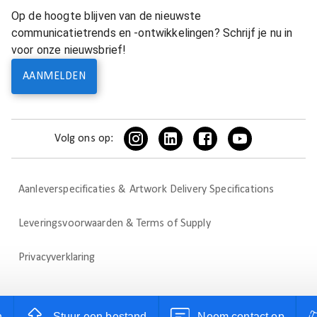
Op de hoogte blijven van de nieuwste
communicatietrends en -ontwikkelingen? Schrijf je nu in
voor onze nieuwsbrief!
AANMELDEN
Volg ons op:
Aanleverspecificaties & Artwork Delivery Specifications
Leveringsvoorwaarden & Terms of Supply
Privacyverklaring
n
Stuur een bestand
Neem contact op