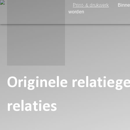
Print- & drukwerk
Binne
worden
Originele relatie
relaties