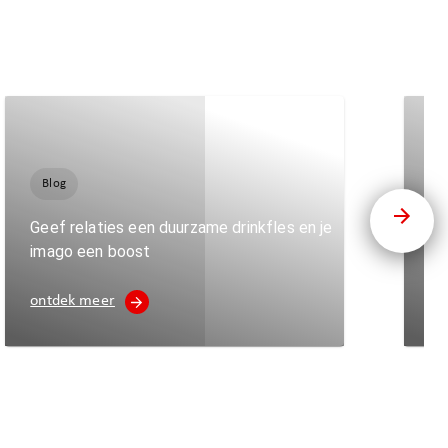
Blog
B
Geef relaties een duurzame drinkfles en je
Zo
imago een boost
to
ontdek meer
on