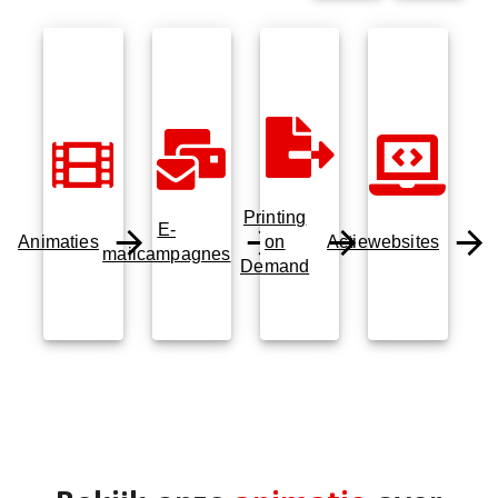
Printing
E-
Animaties
on
Actiewebsites
mailcampagnes
Demand