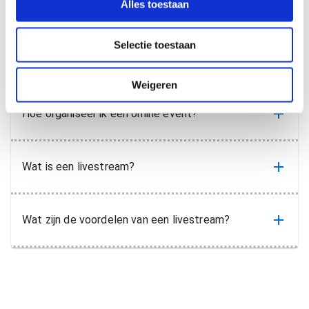
Veelgestelde
Alles toestaan
e
c
vragen
Selectie toestaan
t
i
e
Weigeren
Hoe organiseer ik een online event?
Wat is een livestream?
Wat zijn de voordelen van een livestream?