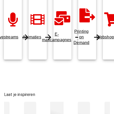
Printing
E-
ivestreams
Animaties
on
Webshop
mailcampagnes
Demand
Laat je inspireren