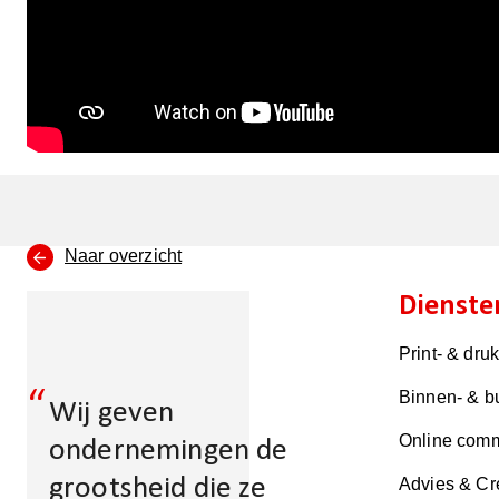
Naar overzicht
Dienste
Print- & dru
“
Binnen- & b
Wij geven
Online comm
ondernemingen de
grootsheid die ze
Advies & Cr