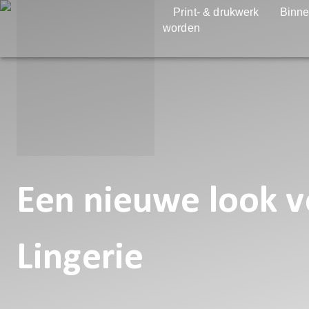
Print- & drukwerk
Binne
worden
Een nieuwe look v
Lingerie