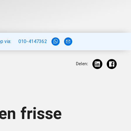
 via:
010-4147362
Delen:
en frisse