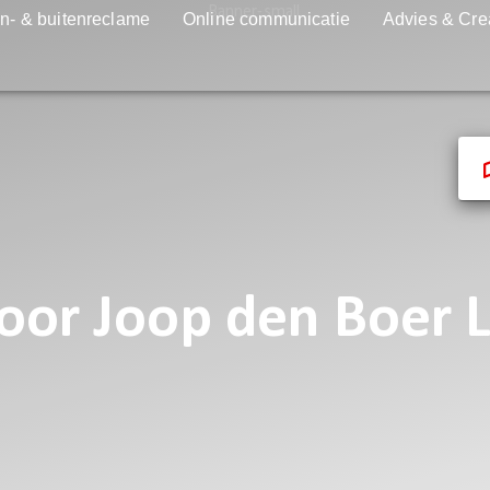
n- & buitenreclame
Online communicatie
Advies & Cre
oor Joop den Boer 