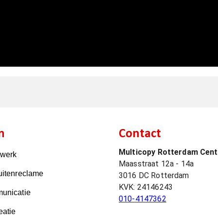
n
Contact
Multicopy Rotterdam Cen
kwerk
Maasstraat 12a - 14a
uitenreclame
3016 DC
Rotterdam
KVK:
24146243
unicatie
010-4147362
eatie