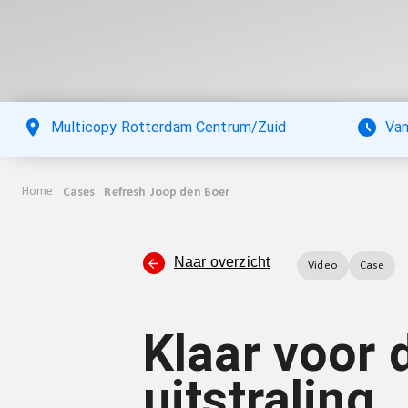
Multicopy Rotterdam Centrum/Zuid
Van
Home
Cases
Refresh Joop den Boer
Naar overzicht
Video
Case
Klaar voor 
uitstraling