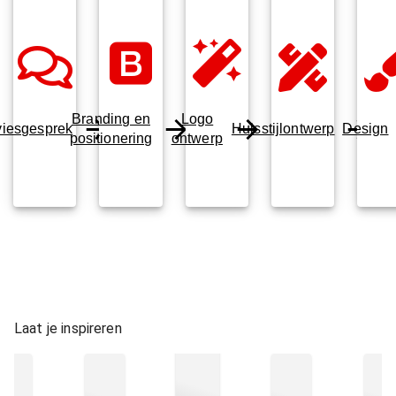
Branding en
Logo
iesgesprek
Huisstijlontwerp
Design
positionering
ontwerp
Laat je inspireren