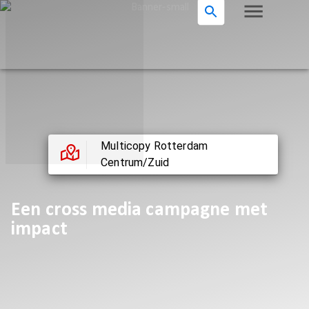
Multicopy Rotterdam
Centrum/Zuid
Een cross media campagne met
impact