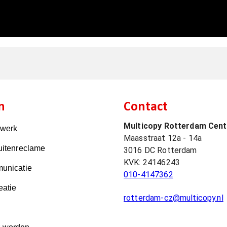
n
Contact
Multicopy Rotterdam Cen
kwerk
Maasstraat 12a - 14a
uitenreclame
3016 DC
Rotterdam
KVK:
24146243
unicatie
010-4147362
eatie
rotterdam-cz@multicopy.nl