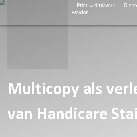
Print- & drukwerk
Binne
worden
Multicopy als ver
van Handicare Stai