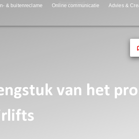
n- & buitenreclame
Online communicatie
Advies & Cre
lengstuk van het pr
rlifts