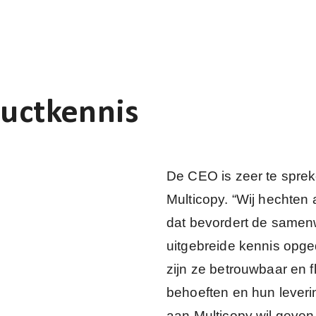
uctkennis
De CEO is zeer te spre
Multicopy. “Wij hechten 
dat bevordert de samenw
uitgebreide kennis opg
zijn ze betrouwbaar en 
behoeften en hun levering
aan Multicopy wil geven