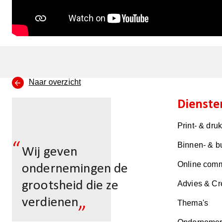
Naar overzicht
Dienste
Print- & dru
“
Binnen- & b
Wij geven
Online comm
ondernemingen de
grootsheid die ze
Advies & Cr
„
verdienen
Thema's