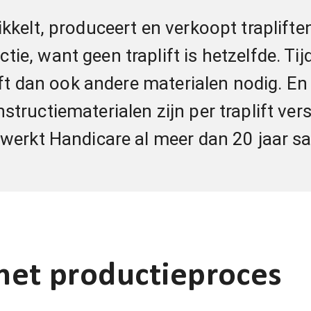
kkelt, produceert en verkoopt trapliften
ie, want geen traplift is hetzelfde. Ti
plift dan ook andere materialen nodig. E
structiematerialen zijn per traplift ver
, werkt Handicare al meer dan 20 jaar 
het productieproces