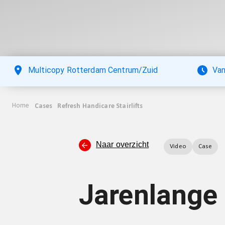
Multicopy Rotterdam Centrum/Zuid
Van
Home
Cases
Refresh Handicare Stairlifts
Naar overzicht
Video
Case
Jarenlange