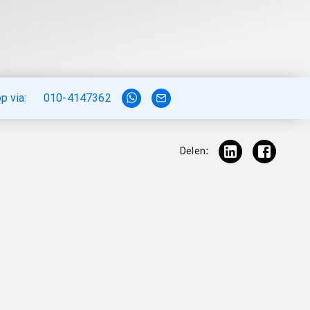
 via:
010-4147362
Delen: