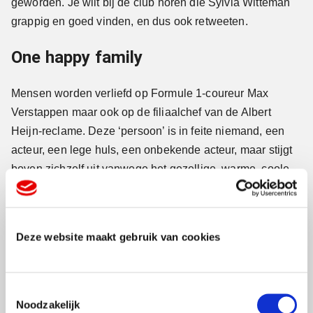
geworden. Je wilt bij de club horen die Sylvia Witteman
grappig en goed vinden, en dus ook retweeten.
One happy family
Mensen worden verliefd op Formule 1-coureur Max
Verstappen maar ook op de filiaalchef van de Albert
Heijn-reclame. Deze ‘persoon’ is in feite niemand, een
acteur, een lege huls, een onbekende acteur, maar stijgt
boven zichzelf uit vanwege het gezellige, warme, coole,
actieve Albert Heijn-feel good-one-happy-family-gevoel.
Dat je weet dat je die man nooit echt in een filiaal zult
aantreffen doet niet ter zake, je beseft dat het zou kunnen,
Deze website maakt gebruik van cookies
en dat is de crux.
Marketing van een A-merk
T
Noodzakelijk
o