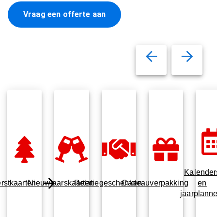
Vraag een offerte aan
Kalender
rstkaarten
Nieuwjaarskaarten
Relatiegeschenken
Cadeauverpakking
en
jaarplanne