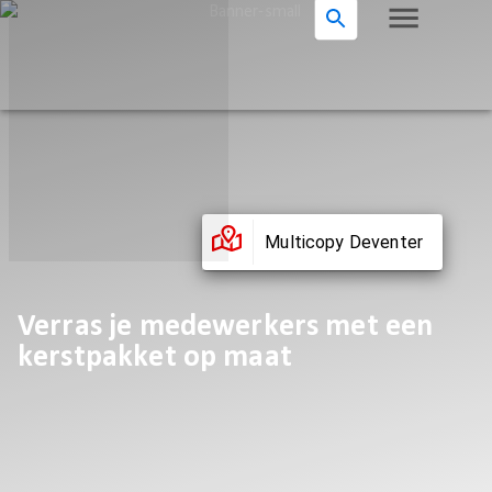
Multicopy Deventer
Verras je medewerkers met een
kerstpakket op maat