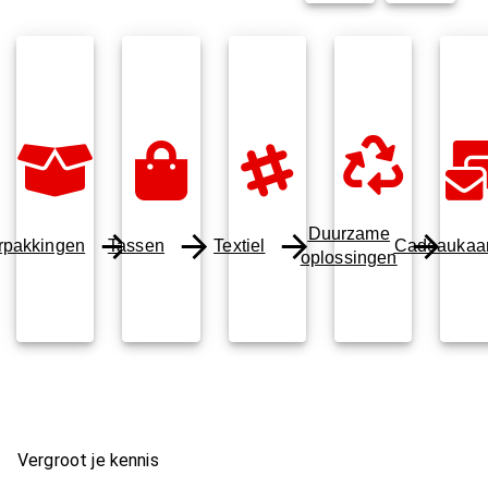
Duurzame
rpakkingen
Tassen
Textiel
Cadeaukaar
oplossingen
Vergroot je kennis