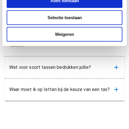
Alles toestaan
e
vragen
c
Selectie toestaan
t
i
e
Weigeren
Hebben jullie tips voor de bedrukking van mijn
tassen?
Wat voor soort tassen bedrukken jullie?
Waar moet ik op letten bij de keuze van een tas?