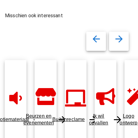
Misschien ook interessant
Beurzen en
Ik wil
Logo
otiemateriaal
Buitenreclame
evenementen
opvallen
ontwerp