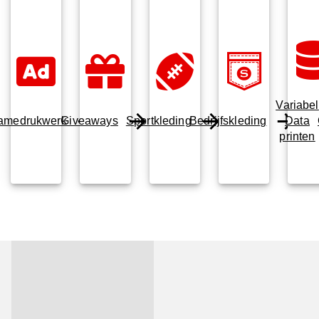
Variabel
amedrukwerk
Giveaways
Sportkleding
Bedrijfskleding
Data
printen