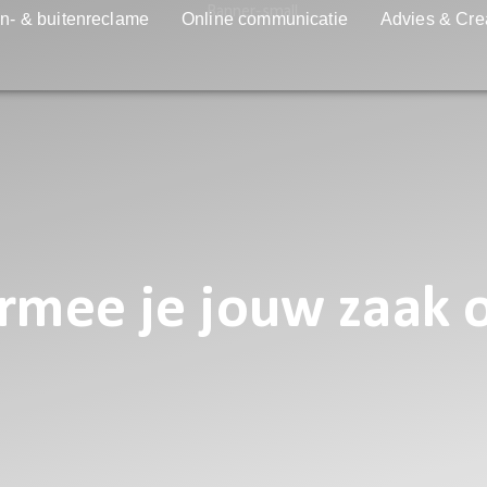
n- & buitenreclame
Online communicatie
Advies & Cre
ee je jouw zaak op