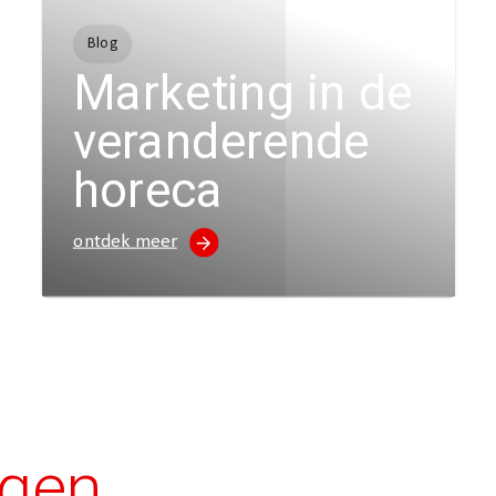
Blog
Marketing in de
veranderende
horeca
ontdek meer
agen