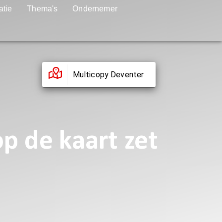
atie
Thema's
Ondernemer
Multicopy Deventer
 de kaart zet