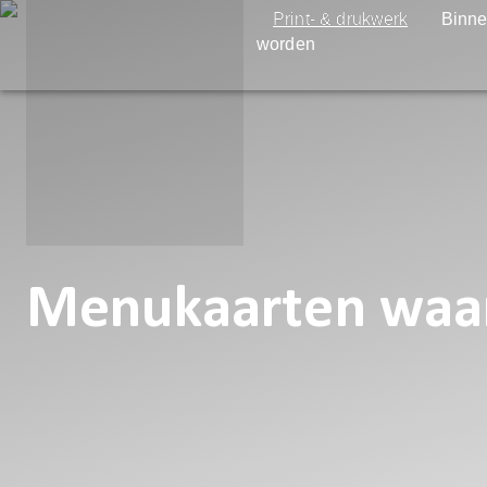
Print- & drukwerk
Binne
worden
Menukaarten waarm