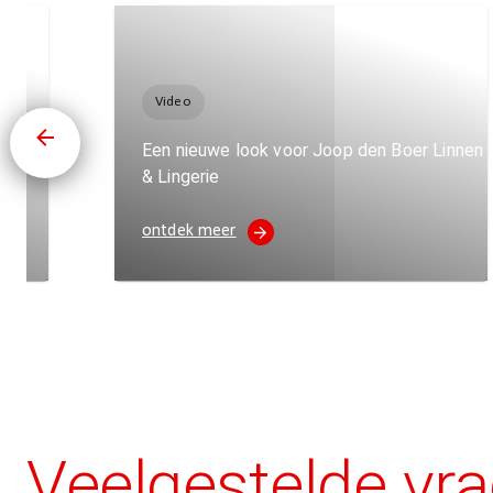
Video
Een nieuwe look voor Joop den Boer Linnen
fts
& Lingerie
ontdek meer
Veelgestelde vr