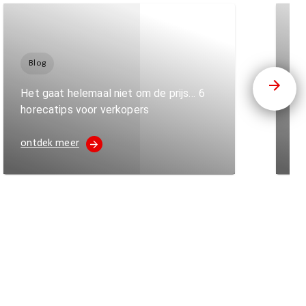
Blog
C
Het gaat helemaal niet om de prijs… 6
horecatips voor verkopers
Sp
ontdek meer
on