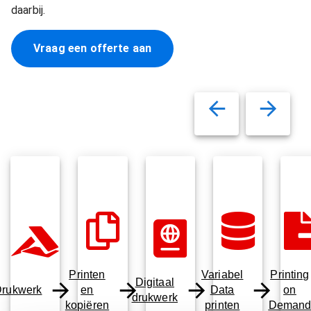
daarbij.
Vraag een offerte aan
Printen
Variabel
Printing
Digitaal
rukwerk
en
Data
on
drukwerk
kopiëren
printen
Deman