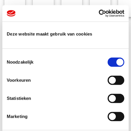
Deze website maakt gebruik van cookies
T
Noodzakelijk
o
Veelgestelde
e
s
Voorkeuren
t
vragen
e
m
Statistieken
m
i
Hoe weet ik welke druktechniek ik nodig heb?
Marketing
n
g