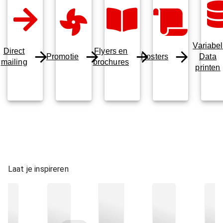
Variabel
Direct
Flyers en
Promotie
Posters
Data
mailing
brochures
printen
Laat je inspireren