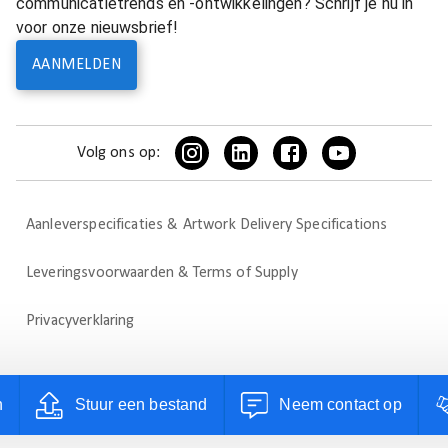
communicatietrends en -ontwikkelingen? Schrijf je nu in
voor onze nieuwsbrief!
AANMELDEN
Volg ons op:
Aanleverspecificaties & Artwork Delivery Specifications
Leveringsvoorwaarden & Terms of Supply
Privacyverklaring
n
Stuur een bestand
Neem contact op