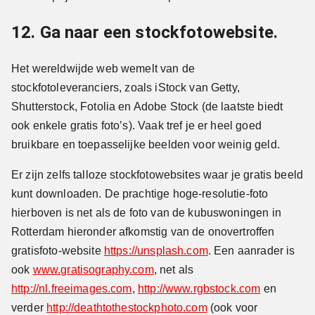
12. Ga naar een stockfotowebsite.
Het wereldwijde web wemelt van de
stockfotoleveranciers, zoals iStock van Getty,
Shutterstock, Fotolia en Adobe Stock (de laatste biedt
ook enkele gratis foto’s). Vaak tref je er heel goed
bruikbare en toepasselijke beelden voor weinig geld.
Er zijn zelfs talloze stockfotowebsites waar je gratis beeld
kunt downloaden. De prachtige hoge-resolutie-foto
hierboven is net als de foto van de kubuswoningen in
Rotterdam hieronder afkomstig van de onovertroffen
gratisfoto-website
https://unsplash.com
. Een aanrader is
ook
www.gratisography.com
, net als
http://nl.freeimages.com
,
http://www.rgbstock.com
en
verder
http://deathtothestockphoto.com
(ook voor