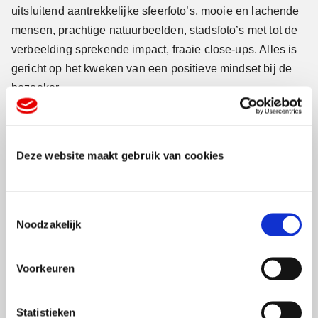
uitsluitend aantrekkelijke sfeerfoto’s, mooie en lachende
mensen, prachtige natuurbeelden, stadsfoto’s met tot de
verbeelding sprekende impact, fraaie close-ups. Alles is
gericht op het kweken van een positieve mindset bij de
bezoeker.
9. Gebruik niet alleen maar beeld of
te veel beeld.
Deze website maakt gebruik van cookies
Beeld kan zonder tekst. Dat is waar. Maar een goede
tekst, onderschrift, kop of kolommetje verklarend
T
Noodzakelijk
tekstblokje, geeft de bezoeker van je website houvast. En
o
datzelfde geldt voor een folder of brochure. Stel je een
e
s
visitekaartje voor met een prachtige foto maar zonder
Voorkeuren
t
naam en telefoonnummer. Daar heb je niets aan. Tekst
e
geeft de kijker/lezer richting, houvast en de broodnodige
m
Statistieken