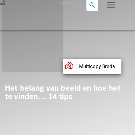
Multicopy Breda
Het belang van beeld en hoe het
te vinden… 14 tips