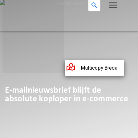
Multicopy Breda
E-mailnieuwsbrief blijft de
absolute koploper in e-commerce