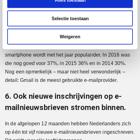
Alles toestaan
5. Smartphone is populairste device
e
c
om e-mails op te lezen.
Selectie toestaan
t
i
De mobiele telefoon is goed voor 43% van alle gelezen
e
Weigeren
e-mails. 27% wordt op een laptop gelezen, 19% op een
desktopcomputer en 11% op een tablet. Opmerkelijk: de
smartphone wordt met het jaar populairder. In 2016 was
die nog goed voor 37%, in 2015 36% en in 2014 30%.
Nog een opmerkelijk – maar niet heel verwonderlijk –
detail: Gmail is de meest gebruikte e-mailprovider.
6. Ook nieuwe inschrijvingen op e-
mailnieuwsbrieven stromen binnen.
In de afgelopen 12 maanden hebben Nederlanders zich
op één tot vijf nieuwe e-mailnieuwsbrieven ingeschreven.