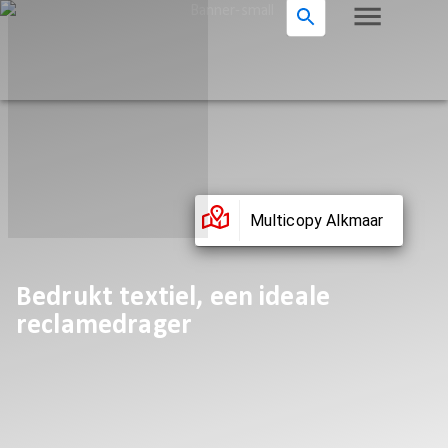
Multicopy Alkmaar
Bedrukt textiel, een ideale
reclamedrager