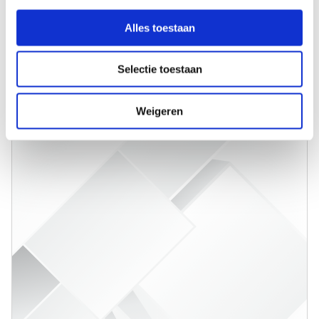
e
l
Alles toestaan
e
c
Selectie toestaan
t
i
e
Weigeren