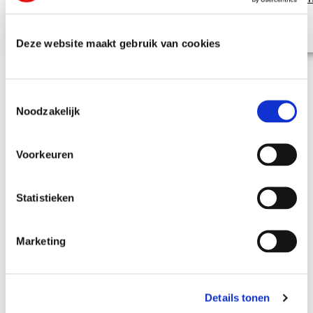
uitstraling
Deze website maakt gebruik van cookies
T
Noodzakelijk
o
e
Zelf een catalogus doorbladeren? Dat kan!
s
Voorkeuren
t
e
m
Statistieken
m
i
Marketing
n
g
s
Details tonen
s