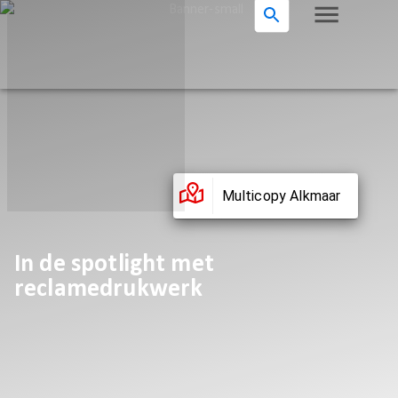
Multicopy Alkmaar
In de spotlight met
reclamedrukwerk