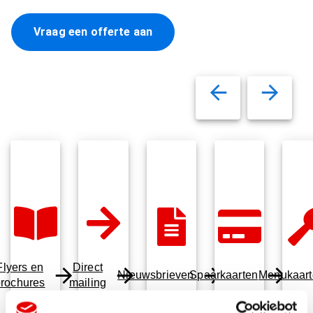
Vraag een offerte aan
Flyers en
Direct
Nieuwsbrieven
Spaarkaarten
Menukaart
brochures
mailing