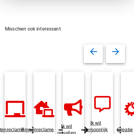
Misschien ook interessant
Ik wil
Ik wil
tenreclame
Binnenreclame
persoonlijk
Creatie
opvallen