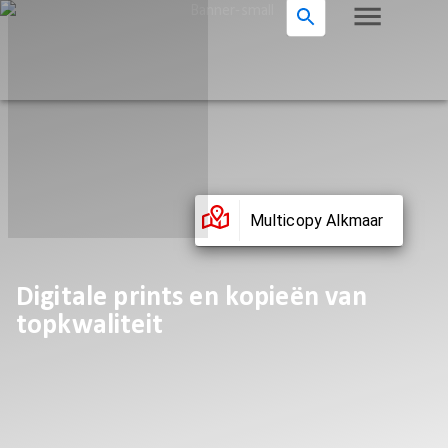
Multicopy Alkmaar
Digitale prints en kopieën van
topkwaliteit