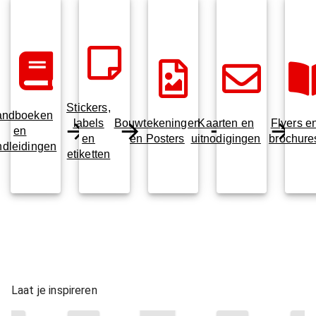
Stickers,
andboeken
labels
Bouwtekeningen
Kaarten en
Flyers e
en
en
en Posters
uitnodigingen
brochure
ndleidingen
etiketten
Laat je inspireren