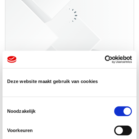
Deze website maakt gebruik van cookies
T
Noodzakelijk
o
e
s
Voorkeuren
t