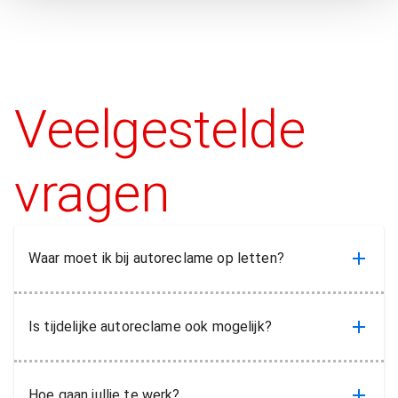
helemaal
inpakken
Veelgestelde
e
vragen
Waar moet ik bij autoreclame op letten?
Is tijdelijke autoreclame ook mogelijk?
Hoe gaan jullie te werk?