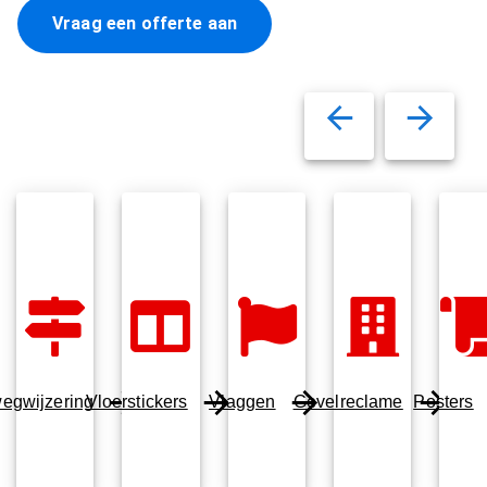
Vraag een offerte aan
egwijzering
Vloerstickers
Vlaggen
Gevelreclame
Posters