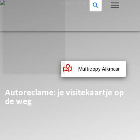
Multicopy Alkmaar
Autoreclame: je visitekaartje op
de weg