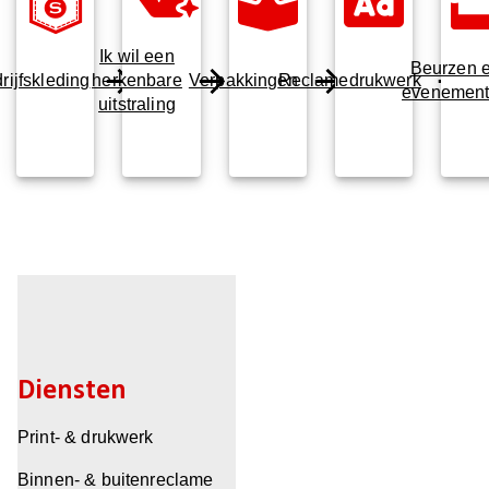
Ik wil een
Beurzen 
rijfskleding
herkenbare
Verpakkingen
Reclamedrukwerk
evenemen
uitstraling
Diensten
Print- & drukwerk
Binnen- & buitenreclame