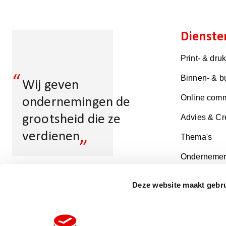
Dienste
Print- & dru
“
Binnen- & b
Wij geven
Online comm
ondernemingen de
grootsheid die ze
Advies & Cr
„
verdienen
Thema's
Ondernemer
Deze website maakt gebru
Multicopy Alkmaar