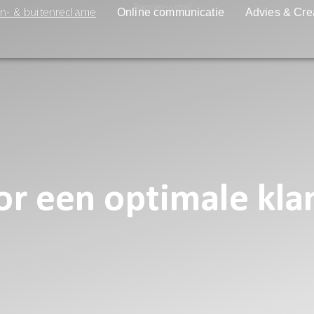
n- & buitenreclame
Online communicatie
Advies & Cre
r een optimale kla