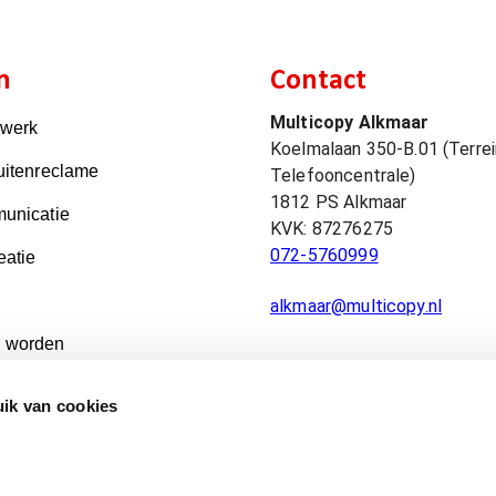
n
Contact
Multicopy Alkmaar
kwerk
Koelmalaan 350-B.01 (Terrei
uitenreclame
Telefooncentrale)
1812 PS
Alkmaar
unicatie
KVK:
87276275
072-5760999
eatie
alkmaar@multicopy.nl
 worden
ik van cookies