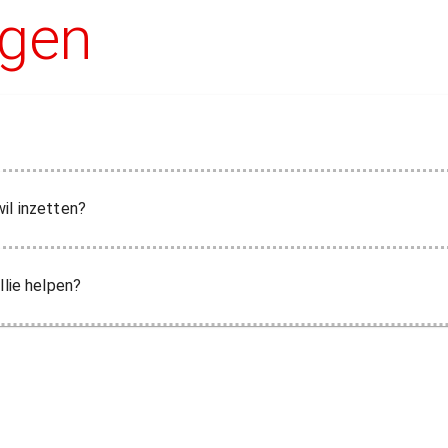
agen
il inzetten?
llie helpen?