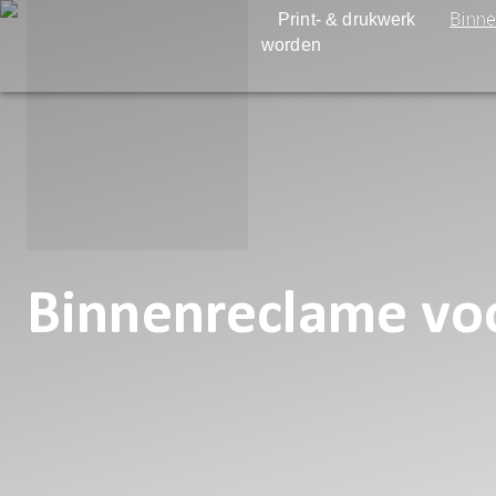
Print- & drukwerk
Binne
worden
Binnenreclame voo