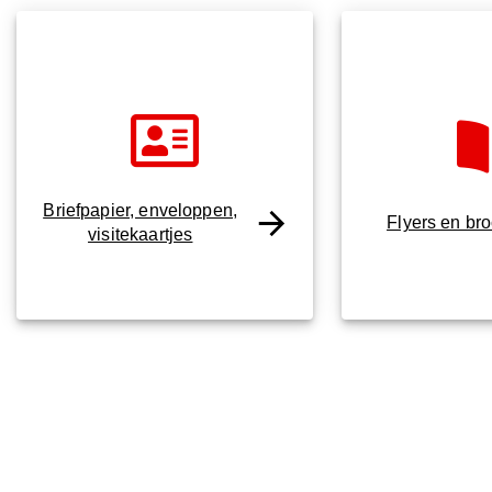
Briefpapier, enveloppen,
Flyers en br
visitekaartjes