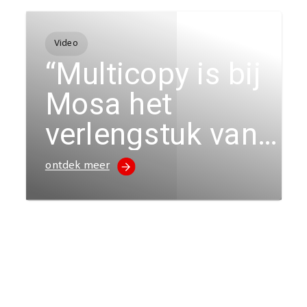
Video
“Multicopy is bij
Mosa het
verlengstuk van
de afdeling
ontdek meer
marketing”