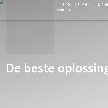
Print- & drukwerk
Binne
worden
De beste oplossin