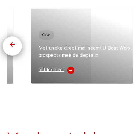
Case
reau
Met unieke direct mail neemt U-Boat Worx
prospects mee de diepte in
ontdek meer