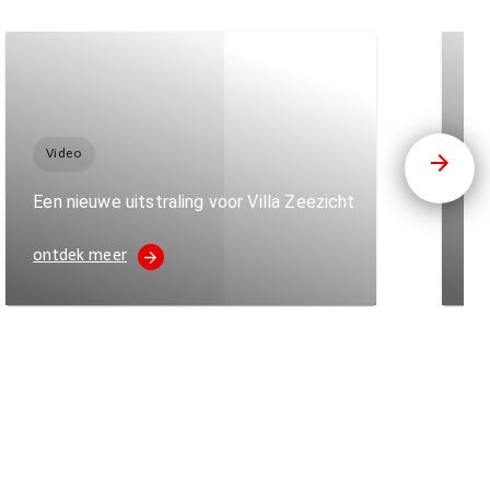
B
Video
Me
Een nieuwe uitstraling voor Villa Zeezicht
br
ontdek meer
on