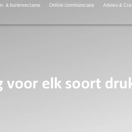
n- & buitenreclame
Online communicatie
Advies & Cre
g voor elk soort dr