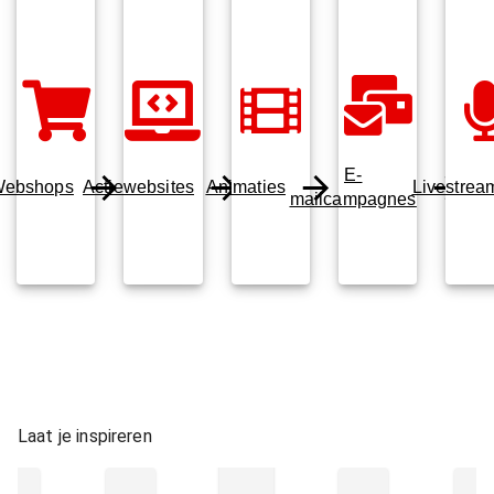
E-
ebshops
Actiewebsites
Animaties
Livestrea
mailcampagnes
Laat je inspireren