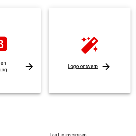
 en
Logo ontwerp
ring
Laat je inspireren