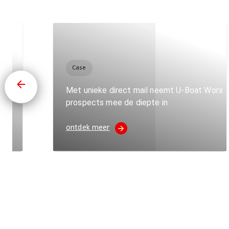
Case
aal van
Met unieke direct mail neemt U-Boat Worx
prospects mee de diepte in
ontdek meer