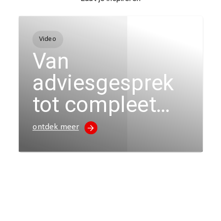
Video
Van
adviesgesprek
tot compleet
nieuwe
ontdek meer
uitstraling voor
Bakkerij Botman