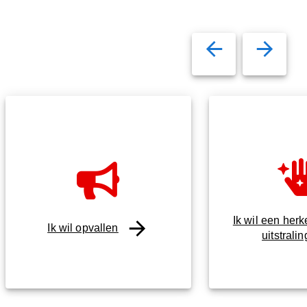
Ik wil een her
Ik wil opvallen
uitstralin