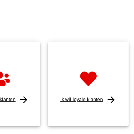
 klanten
Ik wil loyale klanten