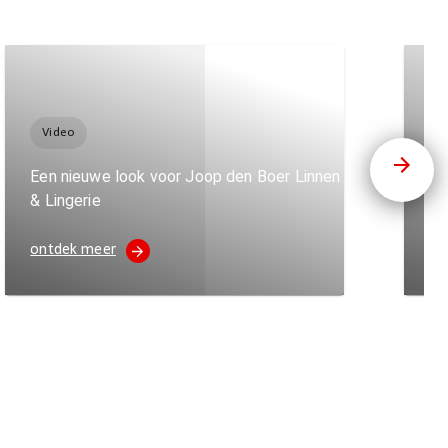
Video
V
Een nieuwe look voor Joop den Boer Linnen
“M
& Lingerie
de
ontdek meer
on