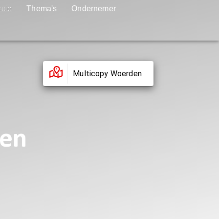
atie
Thema's
Ondernemer
Multicopy Woerden
een