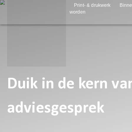
Print- & drukwerk
Binne
worden
Duik in de kern van
adviesgesprek