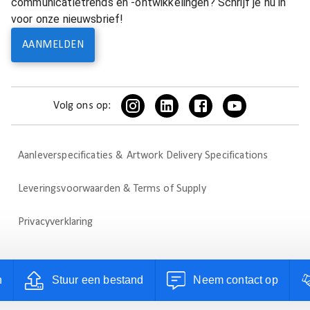
communicatietrends en -ontwikkelingen? Schrijf je nu in
voor onze nieuwsbrief!
AANMELDEN
Volg ons op:
Aanleverspecificaties & Artwork Delivery Specifications
Leveringsvoorwaarden & Terms of Supply
Privacyverklaring
n
Stuur een bestand
Neem contact op