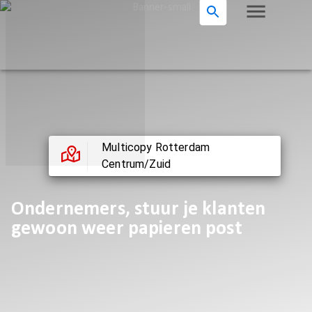
Multicopy Rotterdam
Centrum/Zuid
Ondernemers, stuur je klanten
gewoon weer papieren post