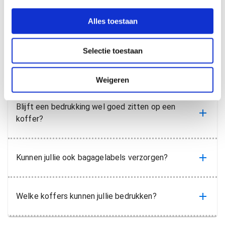
printen
e
l
Veelgestelde
Alles toestaan
e
c
Selectie toestaan
t
vragen
i
e
Weigeren
Blijft een bedrukking wel goed zitten op een
koffer?
Kunnen jullie ook bagagelabels verzorgen?
Welke koffers kunnen jullie bedrukken?