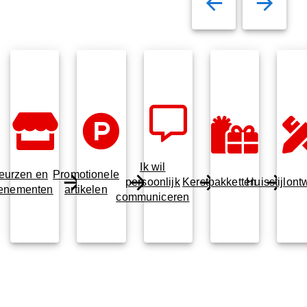
Ik wil
eurzen en
Promotionele
persoonlijk
Kerstpakketten
Huisstijlont
enementen
artikelen
communiceren