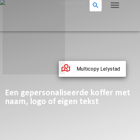
Multicopy Lelystad
Een gepersonaliseerde koffer met
naam, logo of eigen tekst