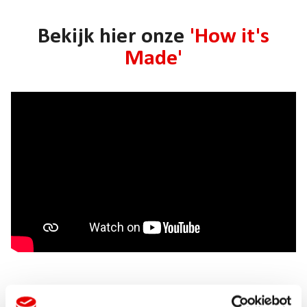
Bekijk hier onze
'How it's
Made'
Laat je inspireren