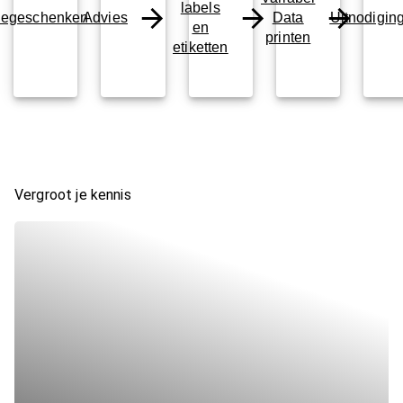
labels
iegeschenken
Advies
Data
Uitnodigin
en
printen
etiketten
Vergroot je kennis