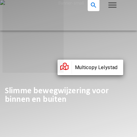
Multicopy Lelystad
Slimme bewegwijzering voor
binnen en buiten