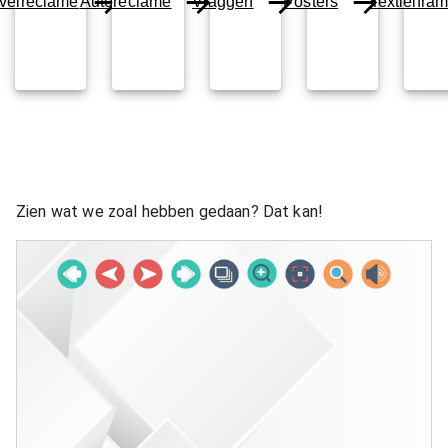
velreclame
Autoreclame
Vlaggen
Posters
Textielfra
Zien wat we zoal hebben gedaan? Dat kan!