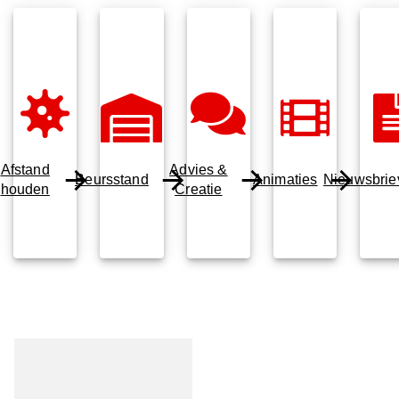
Afstand
Advies &
Beursstand
Animaties
Nieuwsbrie
houden
Creatie