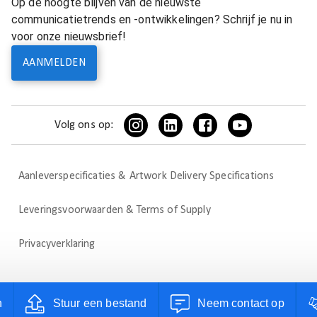
Op de hoogte blijven van de nieuwste
communicatietrends en -ontwikkelingen? Schrijf je nu in
voor onze nieuwsbrief!
AANMELDEN
Volg ons op:
Aanleverspecificaties & Artwork Delivery Specifications
Leveringsvoorwaarden & Terms of Supply
Privacyverklaring
n
Stuur een bestand
Neem contact op