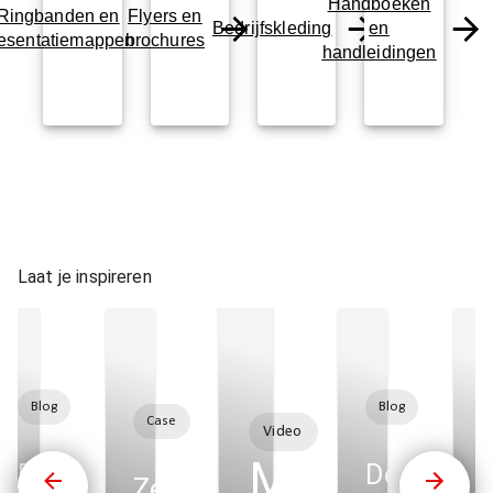
Handboeken
Ringbanden en
Flyers en
Bedrijfskleding
en
esentatiemappen
brochures
handleidingen
Laat je inspireren
Blog
Blog
Case
Video
 als
Multicopy 
Print
De
Zeekaartcorrecties