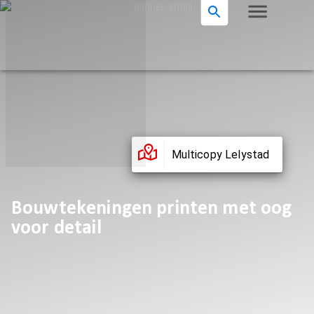
Multicopy Lelystad
Bouwtekeningen printen met oog
voor detail