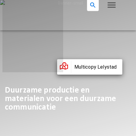
Multicopy Lelystad
Duurzame productie en
materialen voor een duurzame
communicatie