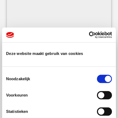
Grafische en creatieve alleskunner -
Multicopy
Bergen op Zoom
Deze website maakt gebruik van cookies
Lees meer
T
Noodzakelijk
o
e
s
Voorkeuren
t
e
m
Statistieken
m