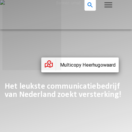
Multicopy Heerhugowaard
Het leukste communicatiebedrijf
van Nederland zoekt versterking!