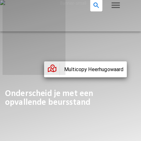
Multicopy Heerhugowaard
Onderscheid je met een
opvallende beursstand