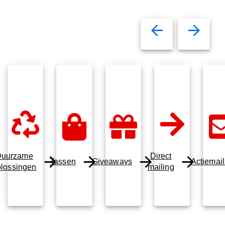
uurzame
Direct
Tassen
Giveaways
Actiemail
lossingen
mailing