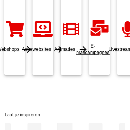
E-
ebshops
Actiewebsites
Animaties
Livestrea
mailcampagnes
Laat je inspireren