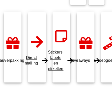
Stickers,
Direct
labels
auverpakking
Giveaways
Snoepgo
mailing
en
etiketten