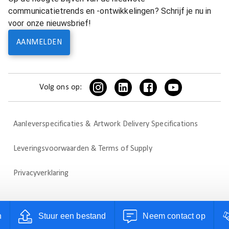
communicatietrends en -ontwikkelingen? Schrijf je nu in
voor onze nieuwsbrief!
AANMELDEN
Volg ons op:
Aanleverspecificaties & Artwork Delivery Specifications
Leveringsvoorwaarden & Terms of Supply
Privacyverklaring
n
Stuur een bestand
Neem contact op