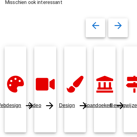
Misschien ook interessant
ebdesign
Video
Design
Spandoeken
Bewegwijze