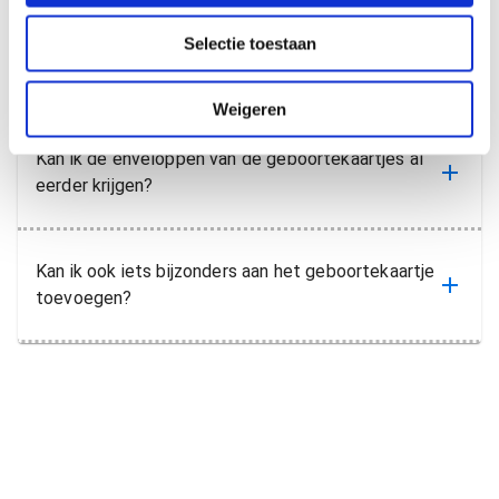
c
Selectie toestaan
t
Kan ik een proefdruk van mijn geboortekaartje
i
krijgen?
e
Weigeren
Kan ik de enveloppen van de geboortekaartjes al
eerder krijgen?
Kan ik ook iets bijzonders aan het geboortekaartje
toevoegen?