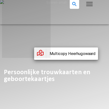
Multicopy Heerhugowaard
Persoonlijke trouwkaarten en
geboortekaartjes