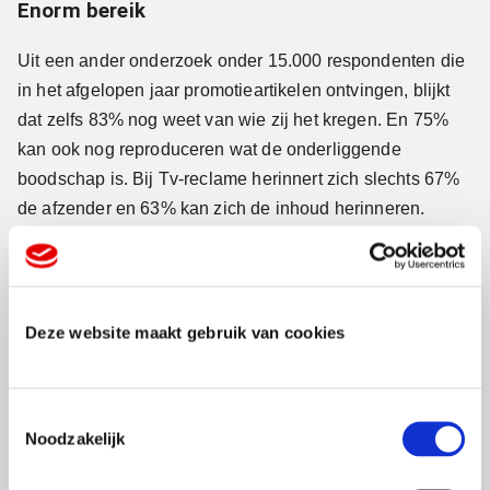
Enorm bereik
Uit een ander onderzoek onder 15.000 respondenten die
in het afgelopen jaar promotieartikelen ontvingen, blijkt
dat zelfs 83% nog weet van wie zij het kregen. En 75%
kan ook nog reproduceren wat de onderliggende
boodschap is. Bij Tv-reclame herinnert zich slechts 67%
de afzender en 63% kan zich de inhoud herinneren.
Bij advertenties in printmedia is het 60% respectievelijk
63% en bij online-advertenties 31% en 35%.
Bereik en attentie/herinneringswaarde van promo-items
Deze website maakt gebruik van cookies
is dus 15 tot 50% hoger dan andere veelgebruikte media.
Positiever
T
Noodzakelijk
o
Ontvangers van promo-artikelen zoals sleutelhangers,
e