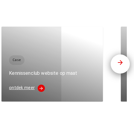
Case
C
Kennissenclub website op maat
Fr
ontdek meer
on