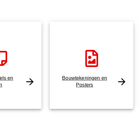
bels en
Bouwtekeningen en
en
Posters