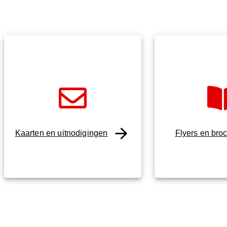
Kaarten en uitnodigingen
Flyers en bro