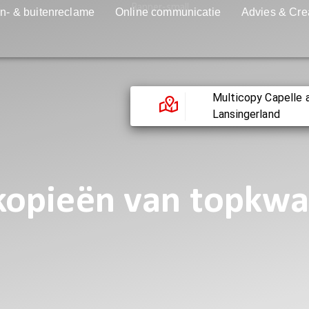
n- & buitenreclame
Online communicatie
Advies & Cre
Multicopy Capelle 
Lansingerland
 kopieën van topkwal