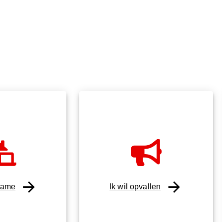
lame
Ik wil opvallen