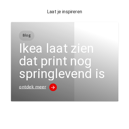
Laat je inspireren
Blog
Ikea laat zien
dat print nog
springlevend is
ontdek meer