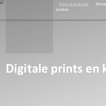
Print- & drukwerk
Binne
worden
Digitale prints en