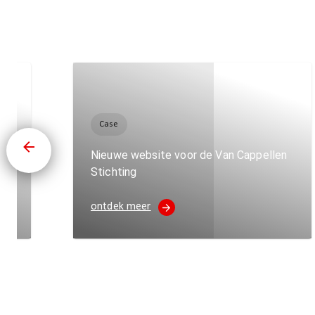
Case
k van
Nieuwe website voor de Van Cappellen
Stichting
ontdek meer