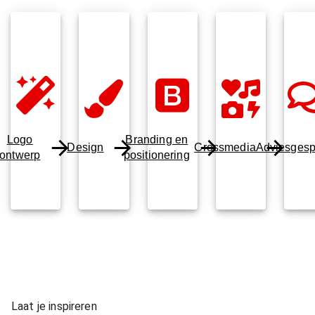
Logo
Branding en
Design
Crossmedia
Adviesgesp
ontwerp
positionering
Laat je inspireren