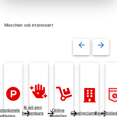
Misschien ook interessant
Ik wil een
omotionele
Online
herkenbare
Gevelreclame
Bedrijfskle
artikelen
bestellen