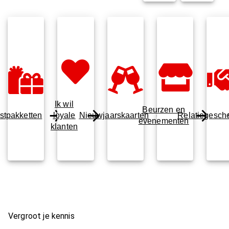
Ik wil
Beurzen en
stpakketten
loyale
Nieuwjaarskaarten
Relatiegesch
evenementen
klanten
Vergroot je kennis