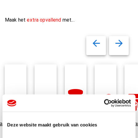
Maak het
extra opvallend
met...
Variabel
auverpakking
Relatiegeschenken
Data
Snoepgoed
Cadeaukaar
Deze website maakt gebruik van cookies
printen